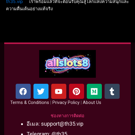
th35.vip
เราพร้อมแล้วที่จะต้อนรับคุณสู่โลกแห่งความสนุกและ
ความตื่นเต้นอย่างแท้จริง
F
T
Y
P
M
T
a
w
o
i
e
u
c
i
u
n
d
m
Terms & Conditions
|
Privacy Policy
|
About Us
e
t
t
t
i
b
b
t
u
e
u
l
ช่องทางการติดต่อ
o
e
b
r
m
r
อีเมล:
support@th35.vip
o
r
e
e
Telegram: @th35