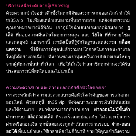
บริการเหนือระดับจากผู้เชี่ยวชาญ
ด้วยความเข้าใจอย่างลึกซึ้งในทุกมิติของวงการเกมออนไลน์ ทำให้
th35.vip ไม่เพียงแต่นำเสนอเกมที่หลากหลาย แต่ยังคัดสรรเกม
คุณภาพมาอย่างพิถีพิถัน เราภูมิใจนำเสนอเกมยอดนิยมอย่าง
รู
เล็ต
ที่มอบความตื่นเต้นในทุกการหมุน และ
ไฮโล
ที่ท้าทายโชค
และกลยุทธ์ นอกจากนี้ เรายังเป็นที่รู้จักในฐานะแหล่งรวม
สล็อต
แตกง่าย
ที่ได้รับการพิสูจน์แล้วว่ามอบโอกาสในการชนะรางวัล
ใหญ่ได้อย่างต่อเนื่อง ทีมงานของเราทุ่มเทในการอัปเดตเกมใหม่ๆ
จากผู้พัฒนาชั้นนำทั่วโลก เพื่อให้มั่นใจว่าสมาชิกทุกท่านจะได้รับ
ประสบการณ์ที่สดใหม่และไม่น่าเบื่อ
ความสะดวกสบายและความปลอดภัยคือหัวใจของเรา
เราตระหนักดีว่าความสะดวกสบายคือหัวใจสำคัญของการเล่นเกม
ออนไลน์ ด้วยเหตุนี้ th35.vip จึงพัฒนาระบบการเงินให้ทันสมัย
และใช้งานง่าย สมาชิกสามารถทำรายการ
ฝากถอนไม่มีขั้นต่ำ
ผ่านระบบ
สล็อตวอลเล็ต
ที่รวดเร็วและปลอดภัย ไม่ว่าจะเป็นการ
ฝากหรือถอนเงิน ทุกขั้นตอนจะถูกดำเนินการผ่านระบบ
ฝาก-ถอน
ออโต้
ที่แม่นยำและใช้เวลาเพียงไม่กี่วินาที ช่วยให้คุณเข้าถึงความ