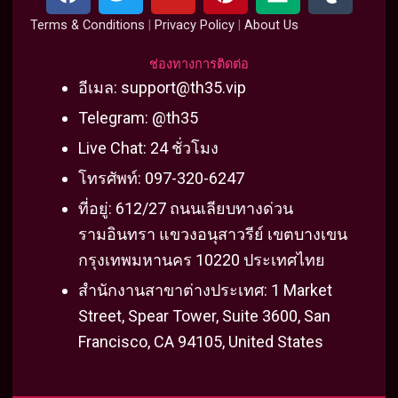
a
w
o
i
e
u
c
i
u
n
d
m
Terms & Conditions
|
Privacy Policy
|
About Us
e
t
t
t
i
b
b
t
u
e
u
l
ช่องทางการติดต่อ
o
e
b
r
m
r
อีเมล:
support@th35.vip
o
r
e
e
Telegram: @th35
k
s
Live Chat: 24 ชั่วโมง
t
โทรศัพท์: 097-320-6247
ที่อยู่: 612/27 ถนนเลียบทางด่วน
รามอินทรา แขวงอนุสาวรีย์ เขตบางเขน
กรุงเทพมหานคร 10220 ประเทศไทย
สำนักงานสาขาต่างประเทศ: 1 Market
Street, Spear Tower, Suite 3600, San
Francisco, CA 94105, United States